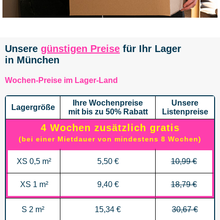
Unsere
günstigen Preise
für Ihr Lager
in München
Wochen-Preise im Lager-Land
Ihre Wochenpreise
Unsere
Lagergröße
mit bis zu 50% Rabatt
Listenpreise
4 Wochen zusätzlich gratis
(bei einer Mietdauer von mindestens 8 Wochen)
XS 0,5 m²
5,50 €
10,99 €
XS 1 m²
9,40 €
18,79 €
S 2 m²
15,34 €
30,67 €