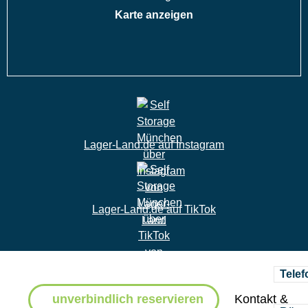
Karte anzeigen
Lager-Land.de auf Instagram
Lager-Land.de auf TikTok
Telef
unverbindlich reservieren
Kontakt &