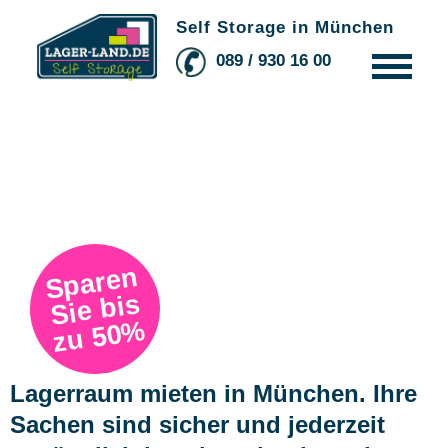
Self Storage in München
089 / 930 16 00
So funktionierts
Platzberater
Kontakt & Preisanfrage
Standort
Preise
Sparen
Blog
Sie bis
zu 50%
Lagerraum mieten in München. Ihre
Sachen sind sicher und jederzeit