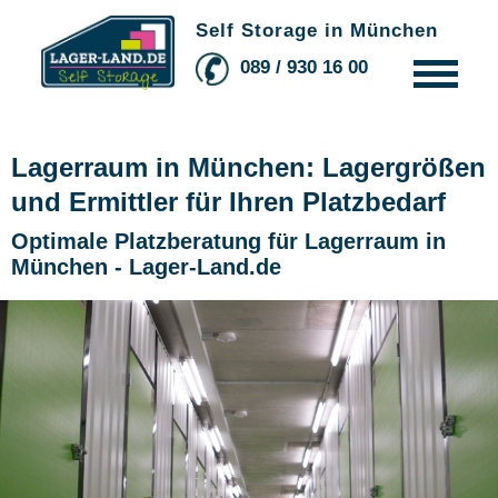
Self Storage in München
089 / 930 16 00
So funktionierts
Platzberater
Lagerraum in München: Lagergrößen
Auf einen Blick
und Ermittler für Ihren Platzbedarf
Bedarfsermittler
Optimale Platzberatung für Lagerraum in
München - Lager-Land.de
Die richtige Lagergröße
Lagerbeispiele
Kleine Lager
Drive-in Lager
Preise
Kontakt & Preisanfrage