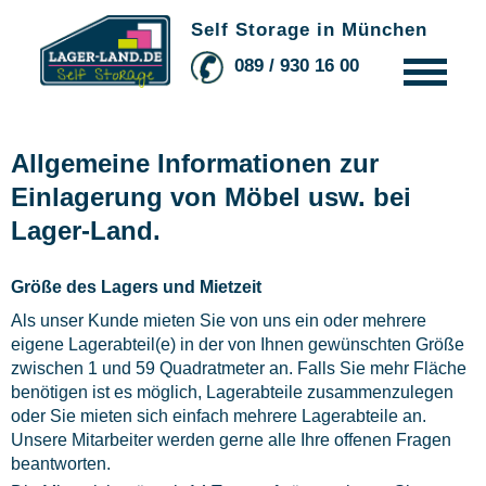
Self Storage in München
089 / 930 16 00
So funktionierts
Das Wichtigste in Kürze
Allgemeine Informationen zur
Alle Fakten & Vorteile
Einlagerung von Möbel usw. bei
Lager-Land.
So geht der Check-in
Online-Buchung
Größe des Lagers und Mietzeit
Infos für Interessenten
Als unser Kunde mieten Sie von uns ein oder mehrere
eigene Lagerabteil(e) in der von Ihnen gewünschten Größe
Infos für Mieter
zwischen 1 und 59 Quadratmeter an. Falls Sie mehr Fläche
Allgemeine Infos
benötigen ist es möglich, Lagerabteile zusammenzulegen
oder Sie mieten sich einfach mehrere Lagerabteile an.
Das sagen Kunden
Unsere Mitarbeiter werden gerne alle Ihre offenen Fragen
beantworten.
Lager-Land Blog